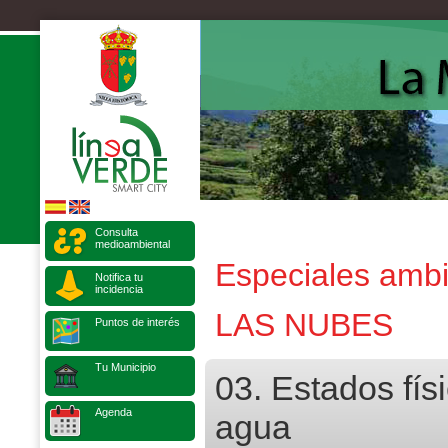
Consulta
medioambiental
Especiales ambi
Notifica tu
incidencia
LAS NUBES
Puntos de interés
Tu Municipio
03. Estados fís
Agenda
agua