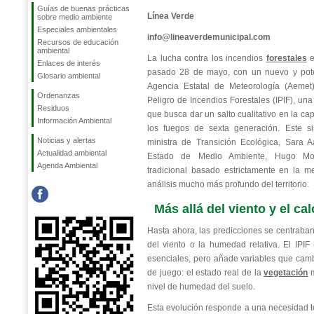
Guías de buenas prácticas
Línea Verde
sobre medio ambiente
Especiales ambientales
info@lineaverdemunicipal.com
Recursos de educación
ambiental
La lucha contra los incendios
forestales
e
Enlaces de interés
pasado 28 de mayo, con un nuevo y poten
Glosario ambiental
Agencia Estatal de Meteorología (Aemet)
Ordenanzas
Peligro de Incendios Forestales (IPIF), un
Residuos
que busca dar un salto cualitativo en la ca
Información Ambiental
los fuegos de sexta generación. Este si
Noticias y alertas
ministra de Transición Ecológica, Sara A
Actualidad ambiental
Estado de Medio Ambiente, Hugo Mor
Agenda Ambiental
tradicional basado estrictamente en la m
análisis mucho más profundo del territorio.
Más allá del viento y el cal
Hasta ahora, las predicciones se centraban
del viento o la humedad relativa. El IPI
esenciales, pero añade variables que camb
de juego: el estado real de la
vegetación
m
nivel de humedad del suelo.
Esta evolución responde a una necesidad té