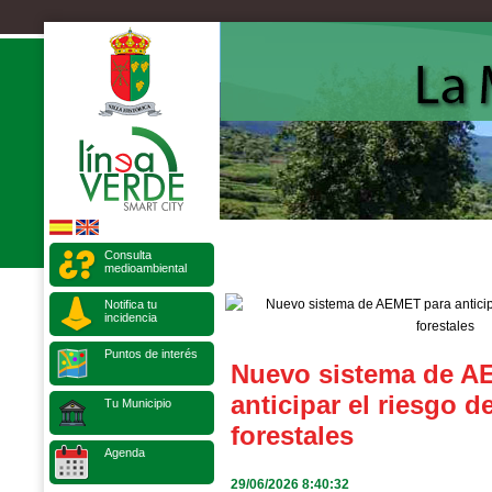
Consulta
medioambiental
Notifica tu
incidencia
Puntos de interés
Nuevo sistema de A
anticipar el riesgo d
Tu Municipio
forestales
Agenda
29/06/2026 8:40:32